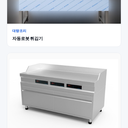
대량조리
자동로봇 튀김기