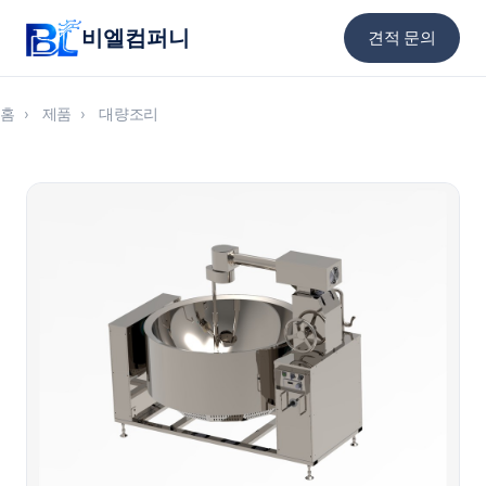
비엘컴퍼니
견적 문의
홈
›
제품
›
대량조리